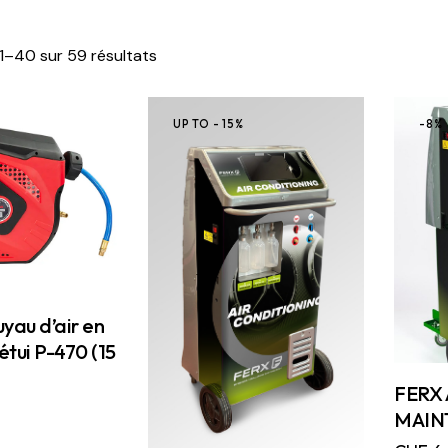
1–40 sur 59 résultats
UP TO
- 15%
-8%
uyau d’air en
étui P-470 (15
FERX 
MAIN