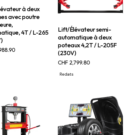
lévateur à deux
nes avec poutre
eure,
Lift/Élévateur semi-
atique, 4T / L-265
automatique à deux
)
poteaux 4,2T / L-205F
988.90
(230V)
CHF
2,799.80
Redats