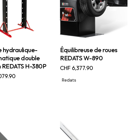
e hydraulique-
Équilibreuse de roues
atique double
REDATS W-890
n REDATS H-380P
CHF
6,377.90
079.90
Redats