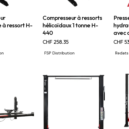
ur
Compresseur à ressorts
Presse
 à ressort H-
hélicoïdaux 1 tonne H-
hydra
440
avec 
CHF
258.35
CHF
53
on
FSP Distribution
Redats