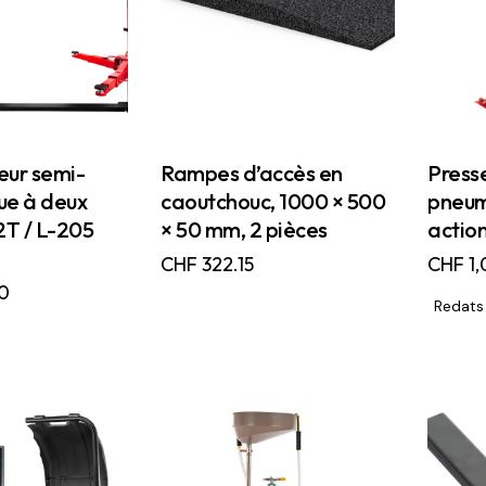
eur semi-
Rampes d’accès en
Press
ue à deux
caoutchouc, 1000 × 500
pneum
2T / L-205
× 50 mm, 2 pièces
actio
CHF
322.15
CHF
1,
0
Redats