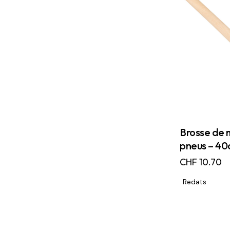
Brosse de
pneus – 4
CHF
10.70
Redats