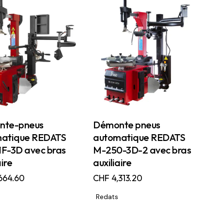
nte-pneus
Démonte pneus
atique REDATS
automatique REDATS
F-3D avec bras
M-250-3D-2 avec bras
aire
auxiliaire
664.60
CHF
4,313.20
Redats