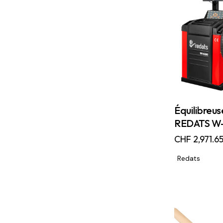
Équilibreus
REDATS W
CHF
2,971.6
Redats