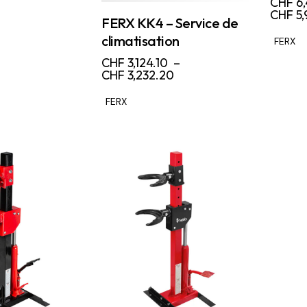
CHF
6,
CHF
5,
FERX KK4 – Service de
climatisation
FERX
CHF
3,124.10
–
CHF
3,232.20
FERX