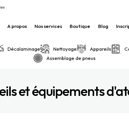
Bex
A propos
Nos services
Boutique
Blog
Inscri
Décalaminage
Nettoyage
Appareils
C
Assemblage de pneus
ils et équipements d'at