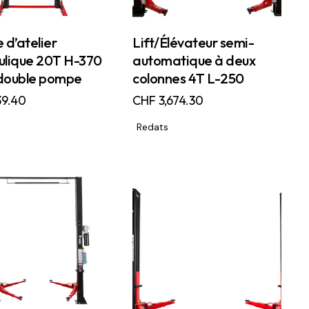
 d’atelier
Lift/Élévateur semi-
ulique 20T H-370
automatique à deux
double pompe
colonnes 4T L-250
9.40
CHF
3,674.30
Redats