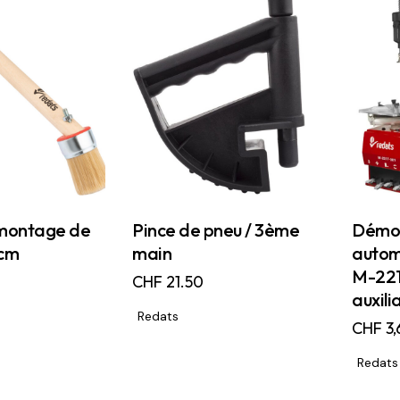
 montage de
Pince de pneu / 3ème
Démo
0cm
main
autom
M-221
CHF
21.50
auxili
Redats
CHF
3,
Redats