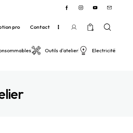
ption pro
Contact
0
onsommables
Outils d'atelier
Electricité
elier