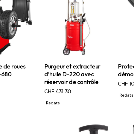
e de roues
Purgeur et extracteur
Prote
-680
d’huile D-220 avec
démon
réservoir de contrôle
5
CHF
10
CHF
431.30
Redats
Redats