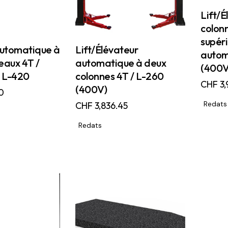
Lift/É
colon
supéri
automatique à
Lift/Élévateur
autom
eaux 4T /
automatique à deux
(400V
 L-420
colonnes 4T / L-260
CHF
3,
(400V)
0
Redats
CHF
3,836.45
Redats