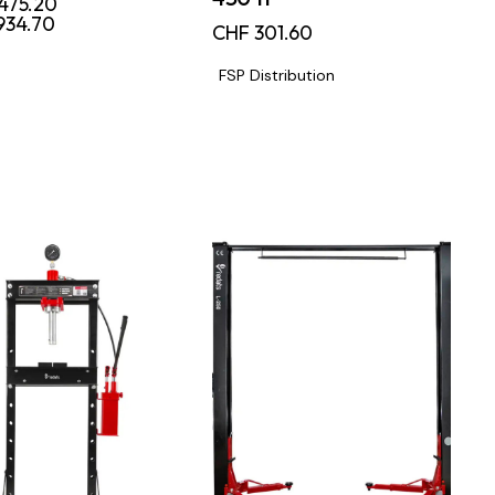
475.20
934.70
CHF
301.60
FSP Distribution