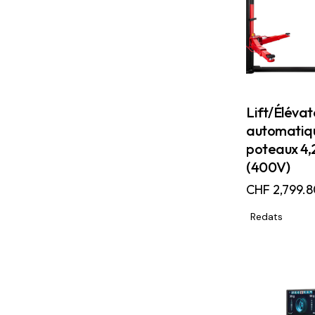
Lift/Élévat
automatiq
poteaux 4,
(400V)
CHF
2,799.8
Redats