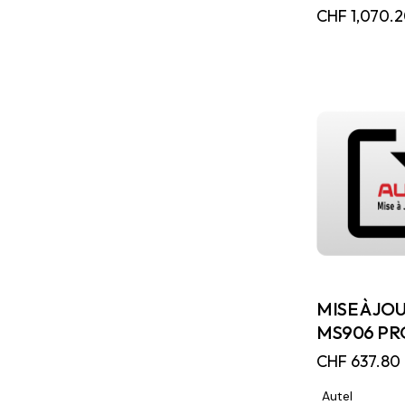
CHF
1,070.
MISE À JO
MS906 PRO
CHF
637.80
Autel