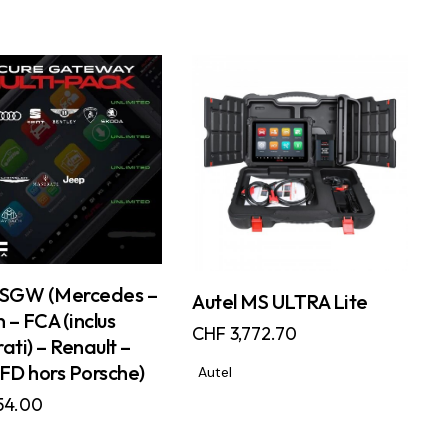
SGW (Mercedes –
Autel MS ULTRA Lite
 – FCA (inclus
CHF
3,772.70
ti) – Renault –
FD hors Porsche)
Autel
54.00