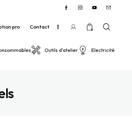
ption pro
Contact
0
onsommables
Outils d'atelier
Electricité
els