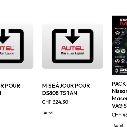
PACK 
UR POUR
MISE À JOUR POUR
Nissan
N
DS808 TS 1 AN
Masera
CHF
324.30
VAG S
Autel
CHF
4
Autel