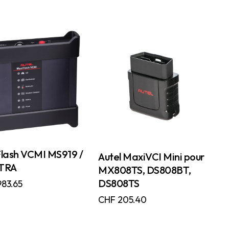
lash VCMI MS919 /
Autel MaxiVCI Mini pour
TRA
MX808TS, DS808BT,
DS808TS
983.65
CHF
205.40