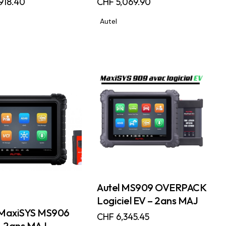
918.40
CHF
5,069.90
Autel
Autel MS909 OVERPACK
Logiciel EV – 2ans MAJ
 MaxiSYS MS906
CHF
6,345.45
 2ans MAJ