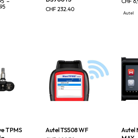
95
–
CHF
6,
95
CHF
232.40
Autel
ve TPMS
Autel TS508 WF
Autel
la
MAX –