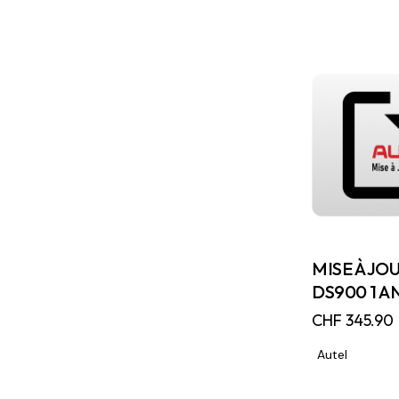
MISE À JO
DS900 1 A
CHF
345.90
Autel