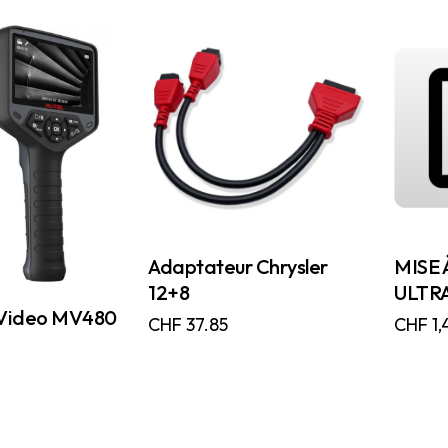
Adaptateur Chrysler
MISE 
12+8
ULTRA
iVideo MV480
CHF
37.85
CHF
1,