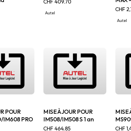
CHF
409.70
CHF
2,
Autel
Autel
UR POUR
MISE À JOUR POUR
MISE 
O/IM608 PRO
IM508/IM508 S 1 an
MS909
CHF
464.85
CHF
1,