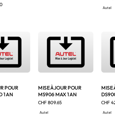
20
Autel
UR POUR
MISE À JOUR POUR
MISE 
 1 AN
MS906 MAX 1 AN
DS900
CHF
809.65
CHF
42
Autel
Autel