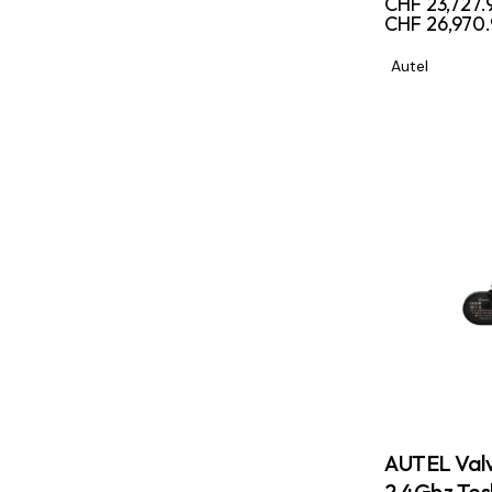
CHF
23,727.
CHF
26,970.
Autel
AUTEL Val
2.4Ghz Tes