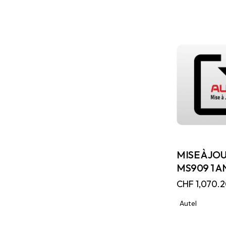
MISE À JO
MS909 1 A
CHF
1,070.
Autel