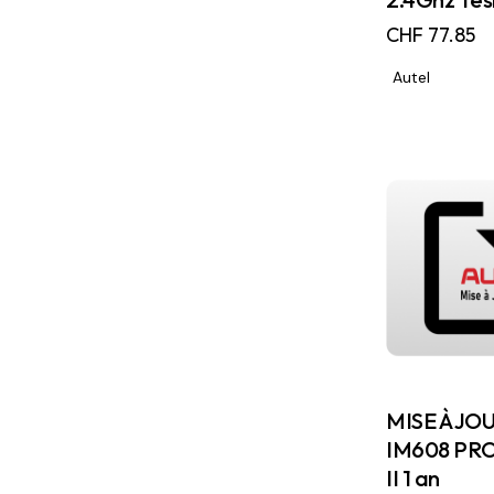
CHF
77.85
Autel
MISE À JO
IM608 PR
II 1 an