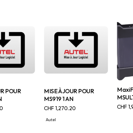
MaxiF
UR POUR
MISE À JOUR POUR
MSUL
N
MS919 1 AN
CHF
1,
20
CHF
1,270.20
Autel