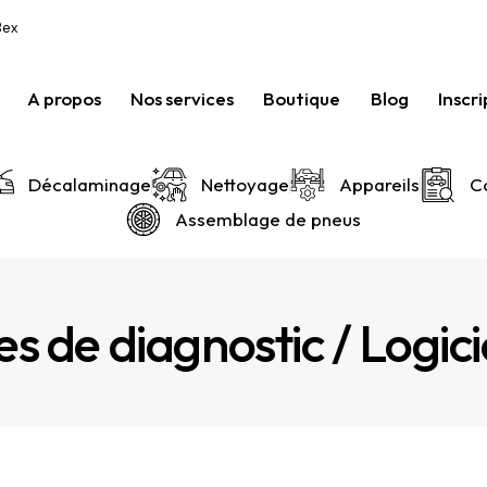
Bex
A propos
Nos services
Boutique
Blog
Inscri
Décalaminage
Nettoyage
Appareils
C
Assemblage de pneus
es de diagnostic / Logici