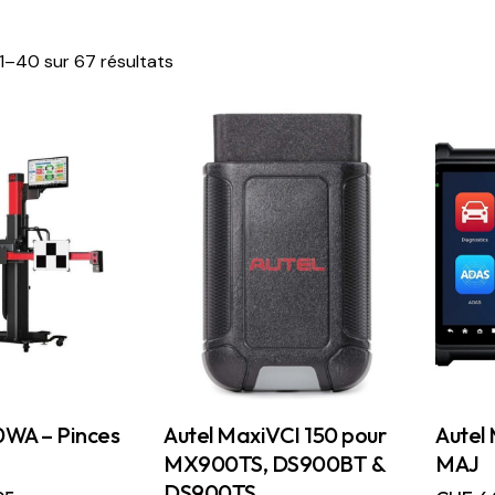
1–40 sur 67 résultats
0WA – Pinces
Autel MaxiVCI 150 pour
Autel
MX900TS, DS900BT &
MAJ
DS900TS