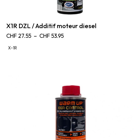
X1R DZL / Additif moteur diesel
CHF
27.55
–
CHF
53.95
X-1R