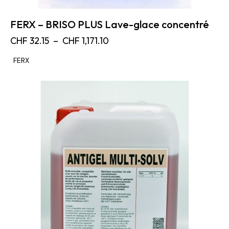
FERX – BRISO PLUS Lave-glace concentré
CHF
32.15
–
CHF
1,171.10
FERX