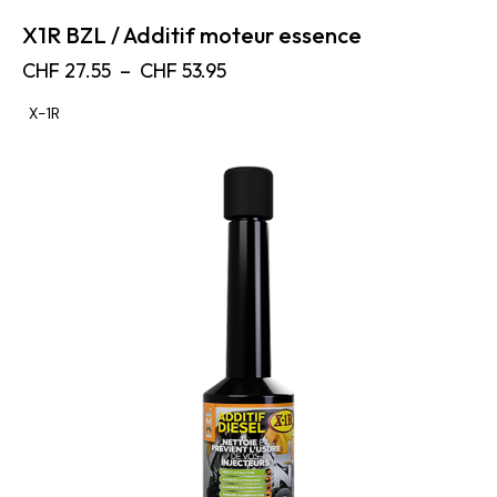
X1R BZL / Additif moteur essence
CHF
27.55
–
CHF
53.95
X-1R