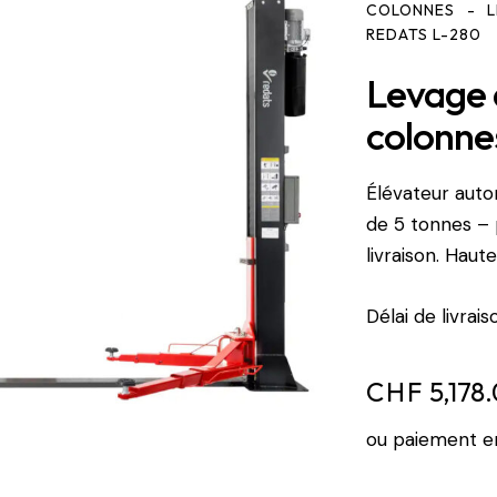
COLONNES
REDATS L-280
Levage 
colonne
Élévateur auto
de 5 tonnes – 
livraison. Haut
Délai de livrais
CHF
5,178
ou paiement en