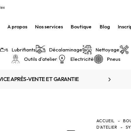
Bex
A propos
Nos services
Boutique
Blog
Inscri
Lubrifiants
Décalaminage
Nettoyage
Outils d'atelier
Electricité
Pneus
VICE APRÈS-VENTE ET GARANTIE
ACCUEIL
BO
D'ATELIER
SY