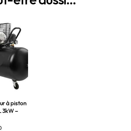
r à piston
L 3kW –
0